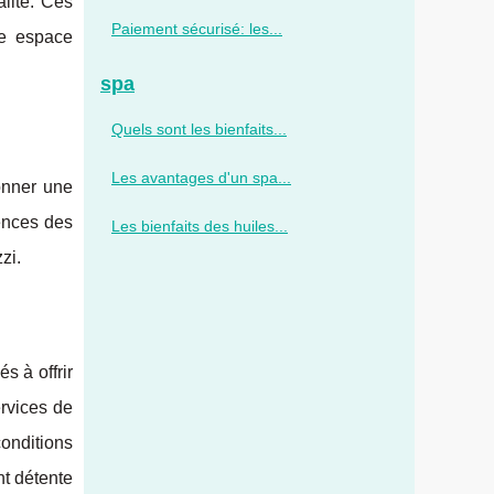
alité. Ces
Paiement sécurisé: les...
re espace
spa
Quels sont les bienfaits...
Les avantages d'un spa...
donner une
iences des
Les bienfaits des huiles...
zi.
s à offrir
ervices de
onditions
nt détente