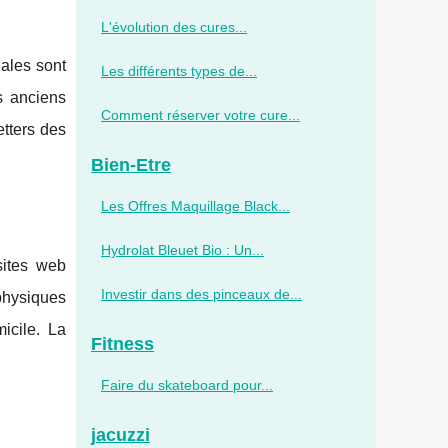
L'évolution des cures...
iales sont
Les différents types de...
s anciens
Comment réserver votre cure...
etters des
Bien-Etre
Les Offres Maquillage Black...
Hydrolat Bleuet Bio : Un...
sites web
Investir dans des pinceaux de...
 physiques
icile. La
Fitness
Faire du skateboard pour...
jacuzzi