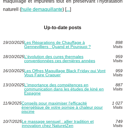
maquillage et impuretés tout en préservant l'hydratation
naturell (
huile demaquillante
) [
...
]
Up-to-date posts
19/10/2025
Les Réparations de Chauffage à
898
Gennevilliers : Quand et Pourquoi ?
Visits
18/10/2025
L'évolution des cures thermales
959
conventionnées ces dernières années
Visits
16/10/2025
Les Offres Maquillage Black Friday qui Vont
959
Vous Faire Craquer
Visits
13/10/2025
L'importance des compétences en
887
communication dans les études de kiné en
Visits
Espagne
11/9/2025
Conseils pour maximiser l'efficacité
1 027
énergétique de votre pompe à chaleur pour
Visits
piscine
10/7/2025
Le massage sensuel : allier tradition et
749
innovation chez NaturetZen
Visits