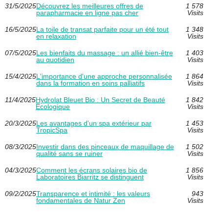
31/5/2025
Découvrez les meilleures offres de
1 578
parapharmacie en ligne pas cher
Visits
16/5/2025
La toile de transat parfaite pour un été tout
1 348
en relaxation
Visits
07/5/2025
Les bienfaits du massage : un allié bien-être
1 403
au quotidien
Visits
15/4/2025
L'importance d'une approche personnalisée
1 864
dans la formation en soins palliatifs
Visits
11/4/2025
Hydrolat Bleuet Bio : Un Secret de Beauté
1 842
Écologique
Visits
20/3/2025
Les avantages d'un spa extérieur par
1 453
TropicSpa
Visits
08/3/2025
Investir dans des pinceaux de maquillage de
1 502
qualité sans se ruiner
Visits
04/3/2025
Comment les écrans solaires bio de
1 856
Laboratoires Biarritz se distinguent
Visits
09/2/2025
Transparence et intimité : les valeurs
943
fondamentales de Natur Zen
Visits