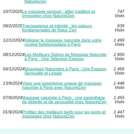
NaturetZen
10/7/2025
Le massage sensuel : allier tradition et
747
innovation chez NaturetZen
Visits
09/2/2025
Transparence et intimité : les valeurs
939
fondamentales de Natur Zen
Visits
12/12/2024
Intégrer le massage naturiste dans votre
1 499
routine hebdomadaire à Paris
Visits
08/12/2024
Les Meilleurs Salons de Massage Naturiste
1 850
à Paris : Une Sélection Exquise
Visits
04/12/2024
Massages Naturistes à Paris : Une Évasion
1 456
Sensuelle et Légale
Visits
13/9/2024
Vivez une expérience unique de massage
1 448
naturiste à Paris avec NaturetZen
Visits
07/9/2024
Massage naturiste à Paris : une parenthèse
1 455
de détente et de sensualité chez NaturetZen
Visits
01/9/2024
Profitez des meilleurs tarifs pour les soins et
1 447
massages chez NaturetZen
Visits